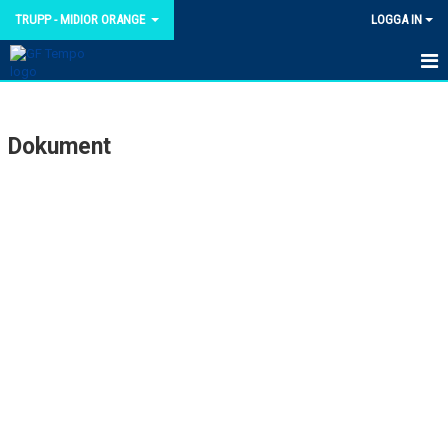
TRUPP - MIDIOR ORANGE
LOGGA IN
HEM
Dokument
NYHETER
KALENDER
TRUPPEN
BILDGALLERI
DOKUMENT
KONTAKT