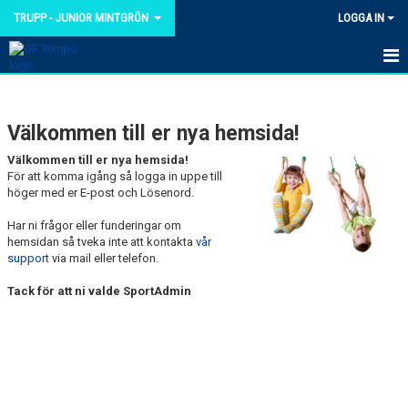
TRUPP - JUNIOR MINTGRÖN
LOGGA IN
HEM
Välkommen till er nya hemsida!
NYHETER
Välkommen till er nya hemsida!
KALENDER
För att komma igång så logga in uppe till
höger med er E-post och Lösenord.
TRUPPEN
Har ni frågor eller funderingar om
hemsidan så tveka inte att kontakta
vår
BILDGALLERI
support
via mail eller telefon.
DOKUMENT
Tack för att ni valde SportAdmin
KONTAKT