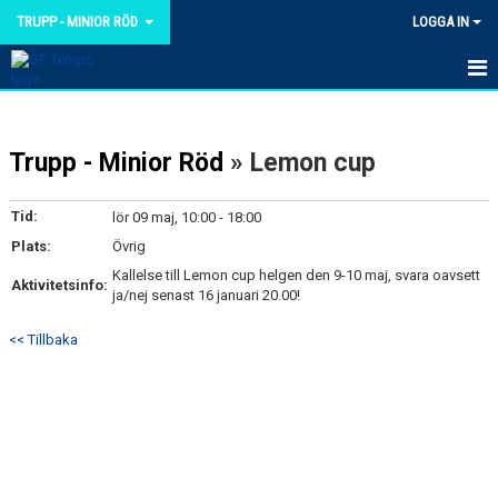
TRUPP - MINIOR RÖD
LOGGA IN
HEM
Trupp - Minior Röd
» Lemon cup
NYHETER
KALENDER
Tid:
lör 09 maj, 10:00 - 18:00
Plats:
Övrig
TRUPPEN
Kallelse till Lemon cup helgen den 9-10 maj, svara oavsett
Aktivitetsinfo:
ja/nej senast 16 januari 20.00!
BILDGALLERI
<< Tillbaka
DOKUMENT
KONTAKT