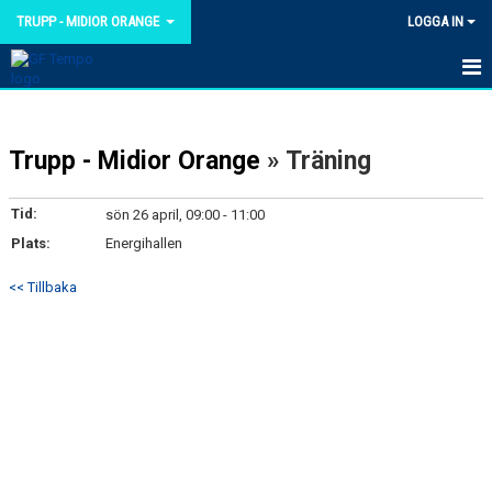
TRUPP - MIDIOR ORANGE
LOGGA IN
HEM
Trupp - Midior Orange
» Träning
NYHETER
KALENDER
Tid:
sön 26 april, 09:00 - 11:00
Plats:
Energihallen
TRUPPEN
<< Tillbaka
BILDGALLERI
DOKUMENT
KONTAKT