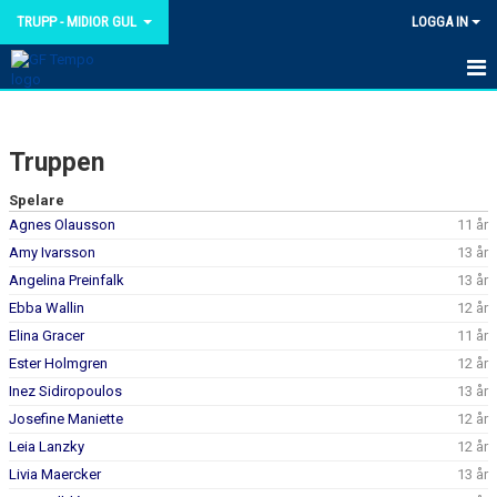
TRUPP - MIDIOR GUL
LOGGA IN
HEM
Truppen
NYHETER
Spelare
KALENDER
Agnes Olausson
11 år
Amy Ivarsson
13 år
TRUPPEN
Angelina Preinfalk
13 år
BILDGALLERI
Ebba Wallin
12 år
Elina Gracer
11 år
DOKUMENT
Ester Holmgren
12 år
Inez Sidiropoulos
13 år
KONTAKT
Josefine Maniette
12 år
Leia Lanzky
12 år
Livia Maercker
13 år