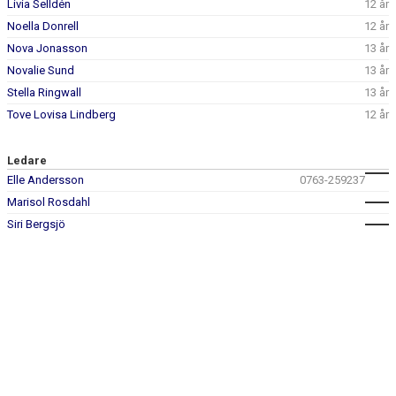
Livia Selldén
12 år
Noella Donrell
12 år
Nova Jonasson
13 år
Novalie Sund
13 år
Stella Ringwall
13 år
Tove Lovisa Lindberg
12 år
Ledare
Elle Andersson
0763-259237
Marisol Rosdahl
Siri Bergsjö